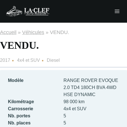
Aller
au
contenu
Accueil
»
Véhicules
»
VENDU.
VENDU.
2017
4x4 et SUV
Diesel
Modèle
RANGE ROVER EVOQUE
2.0 TD4 180CH BVA 4WD
HSE DYNAMIC
Kilométrage
98 000 km
Carrosserie
4x4 et SUV
Nb. portes
5
Nb. places
5