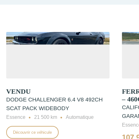
VENDU
FERR
– 46
DODGE CHALLENGER 6.4 V8 492CH
CALIFO
SCAT PACK WIDEBODY
GARAN
Essence
21 500 km
Automatique
Essenc
Découvrir ce véhicule
107 